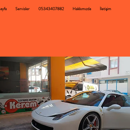
ayfa
Servisler
05343407882
Hakkımızda
İletişim